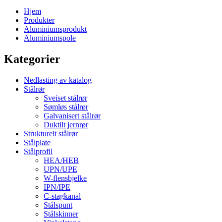
Hjem
Produkter
Aluminiumsprodukt
Aluminiumspole
Kategorier
Nedlasting av katalog
Stålrør
Sveiset stålrør
Sømløs stålrør
Galvanisert stålrør
Duktilt jernrør
Strukturelt stålrør
Stålplate
Stålprofil
HEA/HEB
UPN/UPE
W-flensbjelke
IPN/IPE
C-stagkanal
Stålspunt
Stålskinner