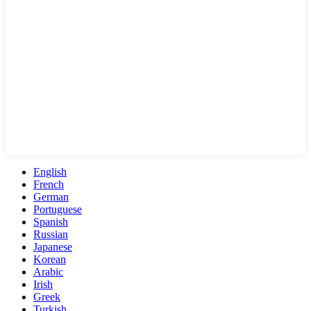
English
French
German
Portuguese
Spanish
Russian
Japanese
Korean
Arabic
Irish
Greek
Turkish