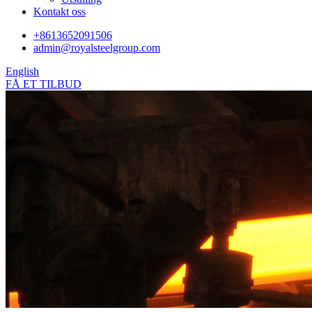
Kontakt oss
+8613652091506
admin@royalsteelgroup.com
English
FÅ ET TILBUD