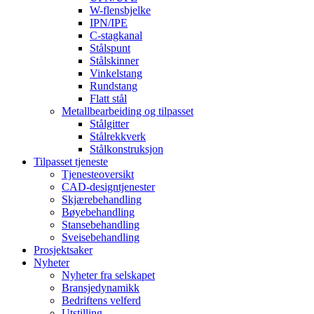
W-flensbjelke
IPN/IPE
C-stagkanal
Stålspunt
Stålskinner
Vinkelstang
Rundstang
Flatt stål
Metallbearbeiding og tilpasset
Stålgitter
Stålrekkverk
Stålkonstruksjon
Tilpasset tjeneste
Tjenesteoversikt
CAD-designtjenester
Skjærebehandling
Bøyebehandling
Stansebehandling
Sveisebehandling
Prosjektsaker
Nyheter
Nyheter fra selskapet
Bransjedynamikk
Bedriftens velferd
Utstilling