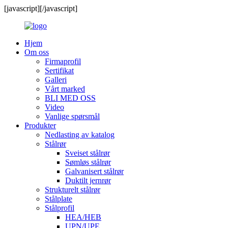
[javascript]
[/javascript]
Hjem
Om oss
Firmaprofil
Sertifikat
Galleri
Vårt marked
BLI MED OSS
Video
Vanlige spørsmål
Produkter
Nedlasting av katalog
Stålrør
Sveiset stålrør
Sømløs stålrør
Galvanisert stålrør
Duktilt jernrør
Strukturelt stålrør
Stålplate
Stålprofil
HEA/HEB
UPN/UPE