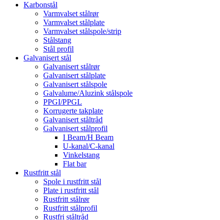
Karbonstål
Varmvalset stålrør
Varmvalset stålplate
Varmvalset stålspole/strip
Stålstang
Stål profil
Galvanisert stål
Galvanisert stålrør
Galvanisert stålplate
Galvanisert stålspole
Galvalume/Aluzink stålspole
PPGI/PPGL
Korrugerte takplate
Galvanisert ståltråd
Galvanisert stålprofil
I Beam/H Beam
U-kanal/C-kanal
Vinkelstang
Flat bar
Rustfritt stål
Spole i rustfritt stål
Plate i rustfritt stål
Rustfritt stålrør
Rustfritt stålprofil
Rustfri ståltråd