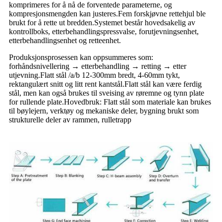
komprimeres for å nå de forventede parameterne, og
kompresjonsmengden kan justeres.Fem forskjøvne rettehjul ble
brukt for å rette ut bredden.Systemet består hovedsakelig av
kontrollboks, etterbehandlingspressvalse, forutjevningsenhet,
etterbehandlingsenhet og retteenhet.
Produksjonsprosessen kan oppsummeres som:
forhåndsnivellering → etterbehandling → retting → etter
utjevning.Flatt stål /a/b 12-300mm bredt, 4-60mm tykt,
rektangulært snitt og litt rent kantstål.Flatt stål kan være ferdig
stål, men kan også brukes til sveising av røremne og tynn plate
for rullende plate.Hovedbruk: Flatt stål som materiale kan brukes
til bøylejern, verktøy og mekaniske deler, bygning brukt som
strukturelle deler av rammen, rulletrapp