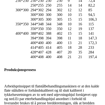
250*250
250*250
250
250
9
14
72,4
250*255
250
255
14
14
82,2
300*300
294*302
294
302
12
12
85
300*300
300
300
10
15
94,5
300*305
300
305
15
15
106,3
350*350
344*348
344
348
10
16
115
350*350
350
350
12
19
137
400*400
388*402
388
402
15
15
141
394*398
394
398
11
18
147,3
400*400
400
400
13
21
172,3
414*405
414
405
18
28
233
428*407
428
407
20
35
284
400*408
400
408
21
21
197,4
Produksjonsprosess
Arbeidsprinsippet til flatstålbehandlingsmaskinen er at den kalde
flate stålullen er forhåndskalibrert og til slutt kalibrert i
tykkelsesretningen av to sett med utjevningshjul forskjøvet opp
og ned.Et par etterbehandlingshjul anordnet i forhold til
hverandre brukes til å presse bredderetningen, slik at bredden