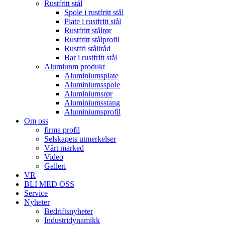
Rustfritt stål
Spole i rustfritt stål
Plate i rustfritt stål
Rustfritt stålrør
Rustfritt stålprofil
Rustfri ståltråd
Bar i rustfritt stål
Alumiunm produkt
Aluminiumsplate
Aluminiumsspole
Aluminiumsrør
Aluminiumsstang
Aluminiumsprofil
Om oss
firma profil
Selskapets utmerkelser
Vårt marked
Video
Galleri
VR
BLI MED OSS
Service
Nyheter
Bedriftsnyheter
Industridynamikk