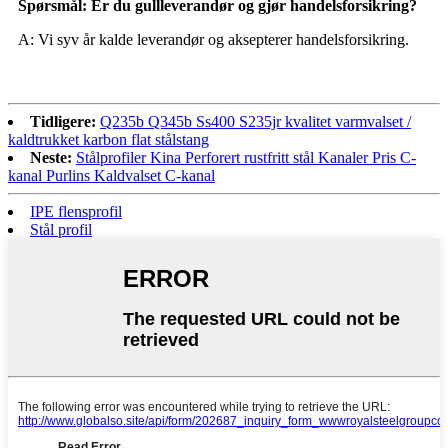
Spørsmål: Er du gullleverandør og gjør handelsforsikring?
A: Vi syv år kalde leverandør og aksepterer handelsforsikring.
Tidligere:
Q235b Q345b Ss400 S235jr kvalitet varmvalset /
kaldtrukket karbon flat stålstang
Neste:
Stålprofiler Kina Perforert rustfritt stål Kanaler Pris C-
kanal Purlins Kaldvalset C-kanal
IPE flensprofil
Stål profil