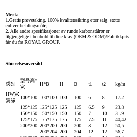
Merk:
1.Gratis prøvetaking, 100% kvalitetssikring etter salg, støtte
enhver betalingsmåte;
2. Alle andre spesifikasjoner av runde karbonstålrør er
tilgjengelige i henhold til dine krav (OEM & ODM)!Fabrikkpris
får du fra ROYAL GROUP.
Størrelsesoversikt
型号高
*
类别
H*B
H
B
t1
t2
kg/m
宽
HW
宽
100*100
100*100
100
100
6
8
17.2
翼缘
125*125
125*125
125
125
6.5
9
23.8
150*150
150*150
150
150
7
10
31.9
175*175
175*175
175
175
7.5
11
40,42
200*200
200*200
200
200
8
12
50,5
200*204
200
204
12
12
56,7