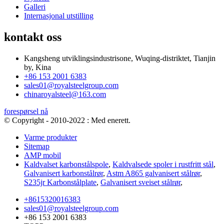
Galleri
Internasjonal utstilling
kontakt oss
Kangsheng utviklingsindustrisone, Wuqing-distriktet, Tianjin
by, Kina
+86 153 2001 6383
sales01@royalsteelgroup.com
chinaroyalsteel@163.com
forespørsel nå
© Copyright - 2010-2022 : Med enerett.
Varme produkter
Sitemap
AMP mobil
Kaldvalset karbonstålspole
,
Kaldvalsede spoler i rustfritt stål
,
Galvanisert karbonstålrør
,
Astm A865 galvanisert stålrør
,
S235jr Karbonstålplate
,
Galvanisert sveiset stålrør
,
+8615320016383
sales01@royalsteelgroup.com
+86 153 2001 6383