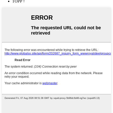
TOPP
↑