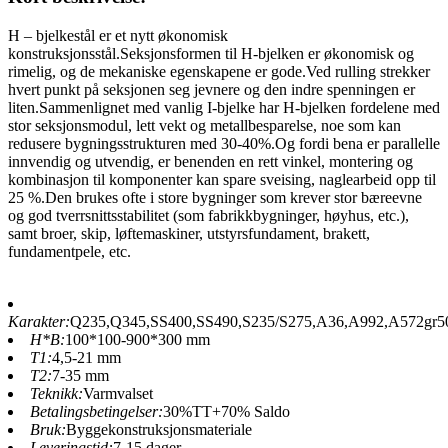
H – bjelkestål er et nytt økonomisk
konstruksjonsstål.Seksjonsformen til H-bjelken er økonomisk og
rimelig, og de mekaniske egenskapene er gode.Ved rulling strekker
hvert punkt på seksjonen seg jevnere og den indre spenningen er
liten.Sammenlignet med vanlig I-bjelke har H-bjelken fordelene med
stor seksjonsmodul, lett vekt og metallbesparelse, noe som kan
redusere bygningsstrukturen med 30-40%.Og fordi bena er parallelle
innvendig og utvendig, er benenden en rett vinkel, montering og
kombinasjon til komponenter kan spare sveising, naglearbeid opp til
25 %.Den brukes ofte i store bygninger som krever stor bæreevne
og god tverrsnittsstabilitet (som fabrikkbygninger, høyhus, etc.),
samt broer, skip, løftemaskiner, utstyrsfundament, brakett,
fundamentpele, etc.
Karakter:
Q235,Q345,SS400,SS490,S235/S275,A36,A992,A572gr5
H*B:
100*100-900*300 mm
T1:
4,5-21 mm
T2:
7-35 mm
Teknikk:
Varmvalset
Betalingsbetingelser:
30%TT+70% Saldo
Bruk:
Byggekonstruksjonsmateriale
Leveringstid:
7-15 dager