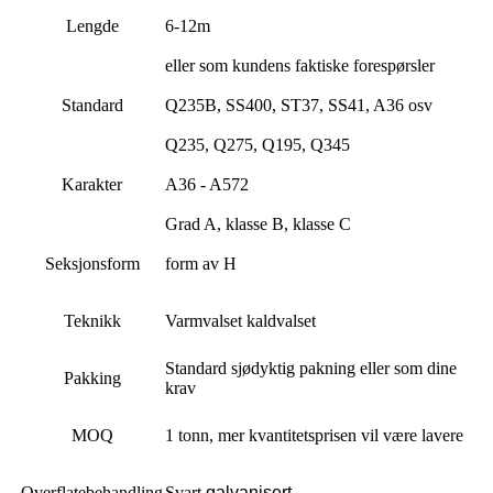
Lengde
6-12m
eller som kundens faktiske forespørsler
Standard
Q235B, SS400, ST37, SS41, A36 osv
Q235, Q275, Q195, Q345
Karakter
A36 - A572
Grad A, klasse B, klasse C
Seksjonsform
form av H
Teknikk
Varmvalset kaldvalset
Standard sjødyktig pakning eller som dine
Pakking
krav
MOQ
1 tonn, mer kvantitetsprisen vil være lavere
Overflatebehandling
Svart
,
galvanisert