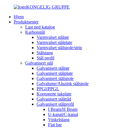
KONGELIG GRUPPE
Hjem
Produktsenter
Last ned katalog
Karbonstål
Varmvalset stålrør
Varmvalset stålplate
Varmvalset stålspole/strip
Stålstang
Stål profil
Galvanisert stål
Galvanisert stålrør
Galvanisert stålplate
Galvanisert stålspole
Galvalume/Aluzink stålspole
PPGI/PPGL
Korrugerte takplate
Galvanisert ståltråd
Galvanisert stålprofil
I Beam/H Beam
U-kanal/C-kanal
Vinkelstang
Flat bar